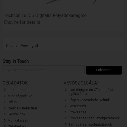
Techcon Ts355 Digitális Folyadékadagoló
Enquire for details
5
items
Viewing all
Stay in Touch
Subscribe
CÉGADATOK
VEVŐSZOLGÁLAT
Impresszum
Ipari röntgen és CT vizsgálati
szolgáltatások
Minőségpolitika
Lépjen kapcsolatba velünk
Rólunk
Beszerzés
Caulfield Industrial
Értékesítés
Beszállítók
Értékesítés utáni szolgáltatások
Munkatársak
Támogatási szolgáltatások
Oldaltérkép