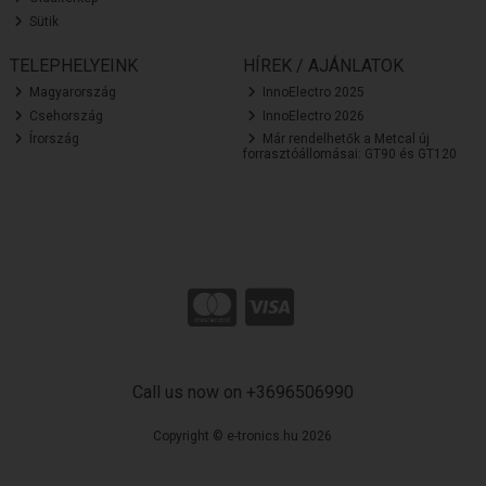
Sütik
TELEPHELYEINK
HÍREK / AJÁNLATOK
Magyarország
InnoElectro 2025
Csehország
InnoElectro 2026
Írország
Már rendelhetők a Metcal új
forrasztóállomásai: GT90 és GT120
Call us now on +3696506990
Copyright © e-tronics.hu 2026