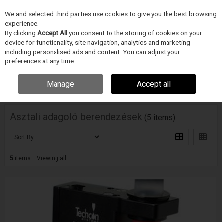
We and selected third parties use cookies to give you the best browsing
Skip to content
experience.
Menu
Search
By clicking
Accept All
you consent to the storing of cookies on your
device for functionality, site navigation, analytics and marketing
including personalised ads and content. You can adjust your
Home
FOLYADÉKADAGOLÁS
Techon Systems
Asztali adagoló
preferences at any time.
berendezések
Manage
Accept all
Filter
Asztali adagoló berendezések
(5 items)
5
items
Viewing all