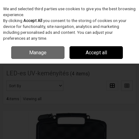
We and selected third parties use cookies to give you the best browsing
Skip to content
experience.
Menu
Search
By clicking
Accept All
you consent to the storing of cookies on your
device for functionality, site navigation, analytics and marketing
including personalised ads and content. You can adjust your
Home
ORVOSTECHNIKAI ESZKÖZ GYÁRTÁS
American Ultraviolet
preferences at any time.
LED-es UV-keményítés
Manage
Accept all
Filter
LED-es UV-keményítés
(4 items)
4
items
Viewing all