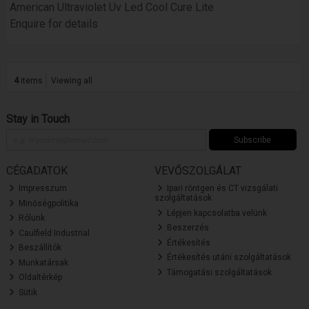
American Ultraviolet Uv Led Cool Cure Lite
Enquire for details
4
items
Viewing all
Stay in Touch
Subscribe
CÉGADATOK
VEVŐSZOLGÁLAT
Impresszum
Ipari röntgen és CT vizsgálati
szolgáltatások
Minőségpolitika
Lépjen kapcsolatba velünk
Rólunk
Beszerzés
Caulfield Industrial
Értékesítés
Beszállítók
Értékesítés utáni szolgáltatások
Munkatársak
Támogatási szolgáltatások
Oldaltérkép
Sütik