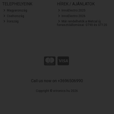
TELEPHELYEINK
HÍREK / AJÁNLATOK
Magyarország
InnoElectro 2025
Csehország
InnoElectro 2026
Írország
Már rendelhetők a Metcal új
forrasztóállomásai: GT90 és GT120
Call us now on +3696506990
Copyright © e-tronics.hu 2026