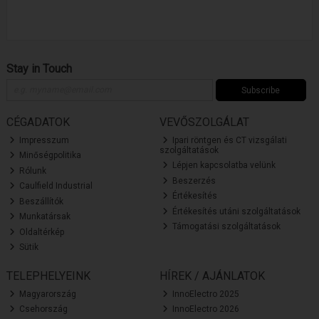
Stay in Touch
Subscribe
CÉGADATOK
VEVŐSZOLGÁLAT
Impresszum
Ipari röntgen és CT vizsgálati
szolgáltatások
Minőségpolitika
Lépjen kapcsolatba velünk
Rólunk
Beszerzés
Caulfield Industrial
Értékesítés
Beszállítók
Értékesítés utáni szolgáltatások
Munkatársak
Támogatási szolgáltatások
Oldaltérkép
Sütik
TELEPHELYEINK
HÍREK / AJÁNLATOK
Magyarország
InnoElectro 2025
Csehország
InnoElectro 2026