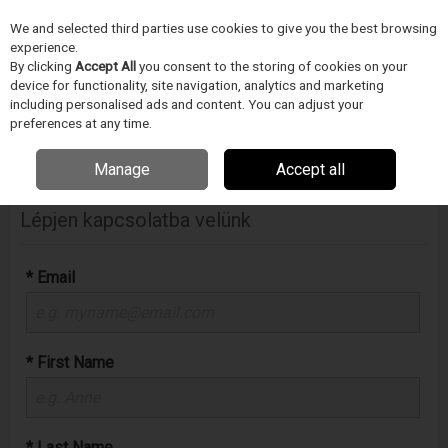
We and selected third parties use cookies to give you the best browsing
Skip to content
experience.
Menu
Search
By clicking
Accept All
you consent to the storing of cookies on your
device for functionality, site navigation, analytics and marketing
including personalised ads and content. You can adjust your
Home
VEVŐSZOLGÁLAT
Lépjen kapcsolatba velünk
preferences at any time.
More in this section
Manage
Accept all
Lépjen kapcsolatba velünk
* Email
* First Name
* Last Name