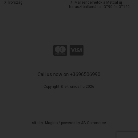
Írország
Már rendelhetők a Metcal új
forrasztóállomásai: GT90 és GT120
Call us now on +3696506990
Copyright © e-tronics.hu 2026
site by:
Magico
/ powered by
AB Commerce