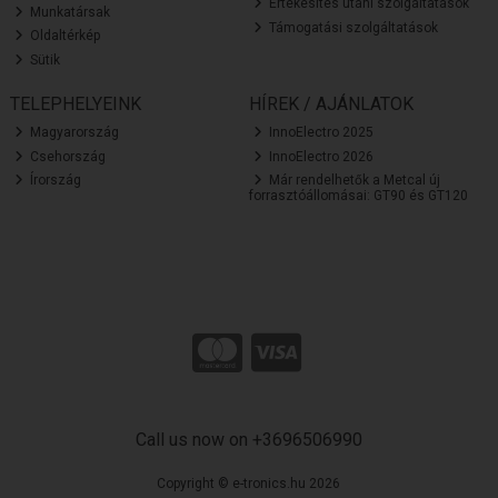
Értékesítés utáni szolgáltatások
Munkatársak
Támogatási szolgáltatások
Oldaltérkép
Sütik
TELEPHELYEINK
HÍREK / AJÁNLATOK
Magyarország
InnoElectro 2025
Csehország
InnoElectro 2026
Írország
Már rendelhetők a Metcal új
forrasztóállomásai: GT90 és GT120
Call us now on +3696506990
Copyright © e-tronics.hu 2026