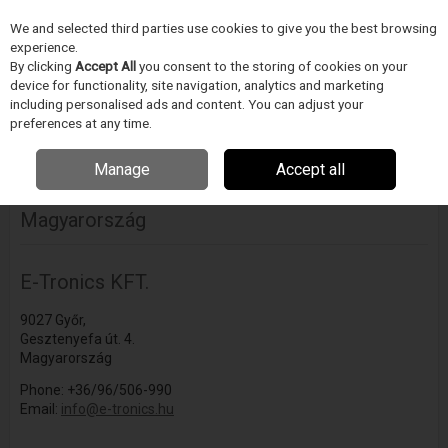
We and selected third parties use cookies to give you the best browsing
Skip to content
experience.
Menu
Search
By clicking
Accept All
you consent to the storing of cookies on your
device for functionality, site navigation, analytics and marketing
including personalised ads and content. You can adjust your
Home
TELEPHELYEINK
Magyarország
preferences at any time.
More in this section
Manage
Accept all
Magyarország
E-Tronics KFT.
9027 Győr,
Gesztenyefa út. 4.
Magyarország
Phone: +36/96/506-990
Email:
info@e-tronics.hu