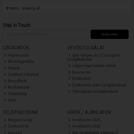
2
items
Viewing all
Stay in Touch
Subscribe
CÉGADATOK
VEVŐSZOLGÁLAT
Impresszum
Ipari röntgen és CT vizsgálati
szolgáltatások
Minőségpolitika
Lépjen kapcsolatba velünk
Rólunk
Beszerzés
Caulfield Industrial
Értékesítés
Beszállítók
Értékesítés utáni szolgáltatások
Munkatársak
Támogatási szolgáltatások
Oldaltérkép
Sütik
TELEPHELYEINK
HÍREK / AJÁNLATOK
Magyarország
InnoElectro 2025
Csehország
InnoElectro 2026
Írország
Már rendelhetők a Metcal új