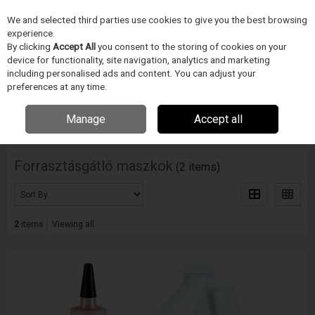
We and selected third parties use cookies to give you the best browsing
Skip to content
experience.
Menu
Search
By clicking
Accept All
you consent to the storing of cookies on your
device for functionality, site navigation, analytics and marketing
including personalised ads and content. You can adjust your
Home
ELEKTRONIKA GYÁRTÁS/FORRASZTÁSTECHNIKA
ITW
preferences at any time.
Techspray/Chemtronics/Texwipe
Forrasztásgátló maszkok
Manage
Accept all
Filter
Forrasztásgátló maszkok
(2 items)
2
items
Viewing all