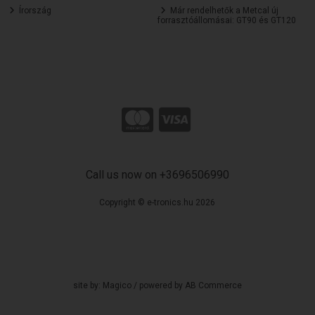
Írország
Már rendelhetők a Metcal új
forrasztóállomásai: GT90 és GT120
Call us now on +3696506990
Copyright © e-tronics.hu 2026
site by:
Magico
/ powered by
AB Commerce