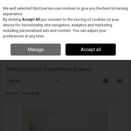
We and selected third parties use cookies to give you the best browsing
Skip to content
experience.
Menu
Search
By clicking
Accept All
you consent to the storing of cookies on your
device for functionality, site navigation, analytics and marketing
including personalised ads and content. You can adjust your
Home
TISZTÍTÁS
ITW Techspray /Chemtronics/Texwipe
preferences at any time.
Stenciltisztító folyadékok
Manage
Accept all
Filter
Stenciltisztító folyadékok
(2 items)
2
items
Viewing all