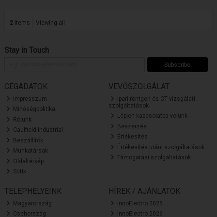
2
items
Viewing all
Stay in Touch
Subscribe
CÉGADATOK
VEVŐSZOLGÁLAT
Impresszum
Ipari röntgen és CT vizsgálati
szolgáltatások
Minőségpolitika
Lépjen kapcsolatba velünk
Rólunk
Beszerzés
Caulfield Industrial
Értékesítés
Beszállítók
Értékesítés utáni szolgáltatások
Munkatársak
Támogatási szolgáltatások
Oldaltérkép
Sütik
TELEPHELYEINK
HÍREK / AJÁNLATOK
Magyarország
InnoElectro 2025
Csehország
InnoElectro 2026