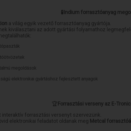
🧪Indium forrasztóanyag mego
ion
a világ egyik vezető forrasztóanyag gyártója.
nek kiválasztani az adott gyártási folyamathoz legmegfe
egtalálhatók:
tópaszták
ztóötvözetek
artalmú megoldások
ágú elektronikai gyártáshoz fejlesztett anyagok
🏆
Forrasztási verseny az E-Troni
att interaktív forrasztási versenyt szervezünk.
övid elektronikai feladatot oldanak meg
Metcal forrasztó