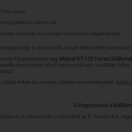
l fotó készül
envizsgálattal is elemezzük
rasztás minősége és a röntgen eredmények alapján történik
essége, hogy a résztvevők a saját elkészített paneljüket
erseny főnyereménye egy
Metcal GT-120 forrasztóállom
sabb pontszámot elérő versenyző lesz a kiállítás teljes i
ioszt.
az alábbi linken és nyerjen értékes nyereményeket:
https
📝
Regisztráció a kiállítás
lításon és konferencián a részvétel az E-Tronics Kft. reg