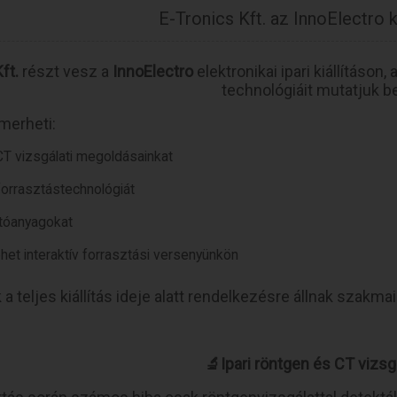
E-Tronics Kft. az InnoElectro k
ft.
részt vesz a
InnoElectro
elektronikai ipari kiállításon
technológiáit mutatjuk b
merheti:
 CT vizsgálati megoldásainkat
forrasztástechnológiát
tóanyagokat
ehet interaktív forrasztási versenyünkön
 a teljes kiállítás ideje alatt rendelkezésre állnak szakm
🔬Ipari röntgen és CT vizsg