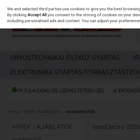
We and selected third parties use cookies to give you the best browsin
Skip to content
By clicking
Accept All
you consent to the storing of cookies on your devic
including personalised ads and content. You can adjust your preferences
ORVOSTECHNIKAI ESZKÖZ GYÁRTÁS
I
ELEKTRONIKA GYÁRTÁS/FORRASZTÁSTEC
Home
HÍREK / AJÁNLATOK
InnoElectro 2026
HÍREK / AJÁNLATOK
InnoElectro 2026
InnoElectro 2025