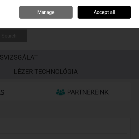
Csehország
Írország
Kapcsolat
Call Us: +3696506990
Manage
Accept all
Sign in
Join
Search
SVIZSGÁLAT
S
LÉZER TECHNOLÓGIA