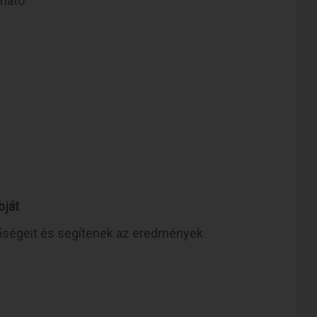
ható.
bját
őségeit és segítenek az eredmények