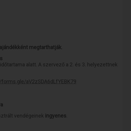
ajándékként megtarthatják
.
ás
dőtartama alatt. A szervező a 2. és 3. helyezettnek
://forms.gle/aV2zSDA6dLfYEBK79
ra
isztrált vendégeinek
ingyenes
.