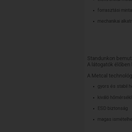
forrasztási minta
mechanikai alkat
Standunkon bemut
A látogatók élőben
A Metcal technológi
gyors és stabil 
kiváló hőmérsékle
ESD biztonság
magas ismételh