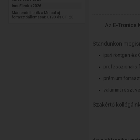
InnoElectro 2026
Már rendelhetők a Metcal új
forrasztóállomásai: GT90 és GT120
Az
E-Tronics K
Standunkon megis
ipari röntgen és
professzionális 
prémium forrasz
valamint részt v
Szakértő kollégáink