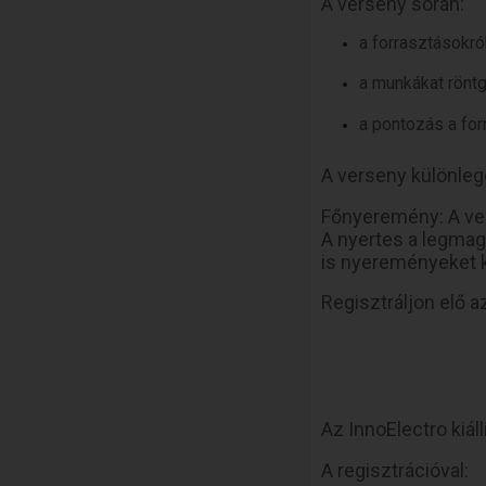
A verseny során:
a forrasztásokró
a munkákat röntg
a pontozás a for
A verseny különleg
Főnyeremény: A v
A nyertes a legmaga
is nyereményeket k
Regisztráljon elő 
Az InnoElectro kiál
A regisztrációval: