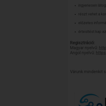
ingyenesen látogat
részt vehet a ko
előzetes informá
értesítést kap a
Regisztráció:
Magyar nyelvű:
htt
Angol nyelvű:
https
Várunk mindenkit 