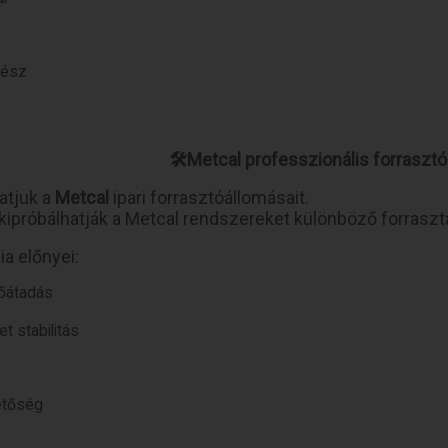
rész
🛠Metcal professzionális forraszt
atjuk a
Metcal
ipari forrasztóállomásait.
 kipróbálhatják a Metcal rendszereket különböző forraszt
a előnyei:
hőátadás
t stabilitás
etőség