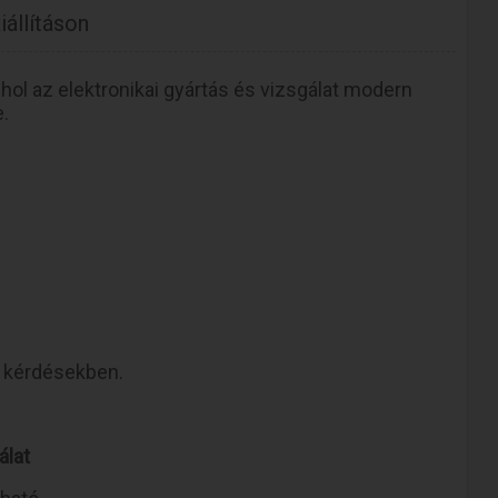
iállításon
, ahol az elektronikai gyártás és vizsgálat modern
e.
ai kérdésekben.
álat