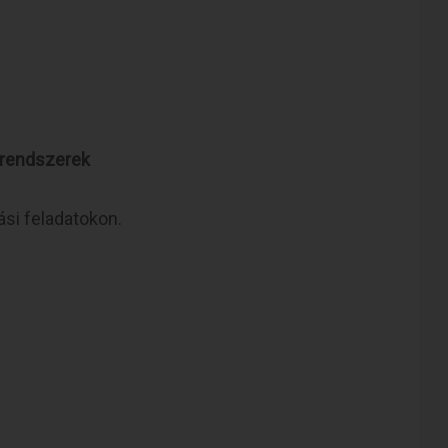
órendszerek
ási feladatokon.