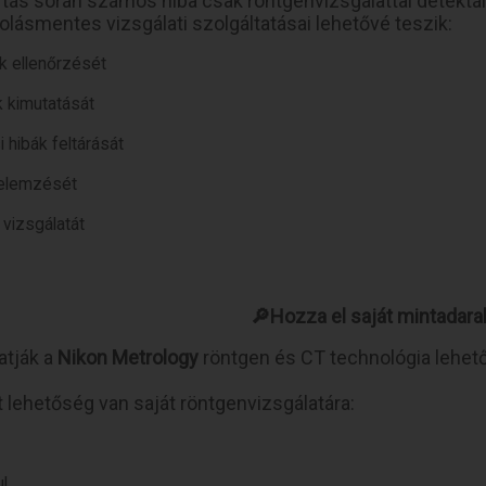
rtás során számos hiba csak röntgenvizsgálattal detektál
olásmentes vizsgálati szolgáltatásai lehetővé teszik:
k ellenőrzését
 kimutatását
i hibák feltárását
 elemzését
 vizsgálatát
🔎Hozza el saját mintadara
atják a
Nikon Metrology
röntgen és CT technológia lehet
att lehetőség van saját röntgenvizsgálatára:
ul