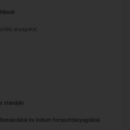
ldások
lelőbb anyagokat.
cs standján
állomásokkal és Indium forrasztóanyagokkal
.