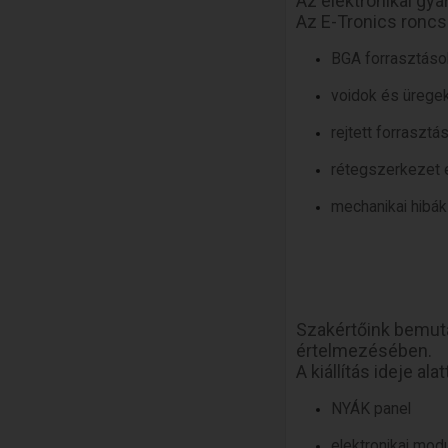
Az elektronikai gyá
Az E-Tronics roncs
BGA forrasztáso
voidok és üregek
rejtett forrasztás
rétegszerkezet
mechanikai hibák
Szakértőink bemut
értelmezésében.
A kiállítás ideje al
NYÁK panel
elektronikai mod