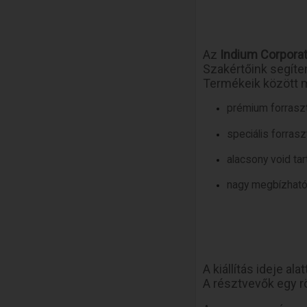
Az
Indium Corporat
Szakértőink segíte
Termékeik között m
prémium forrasz
speciális forras
alacsony void t
nagy megbízhatós
A kiállítás ideje al
A résztvevők egy r