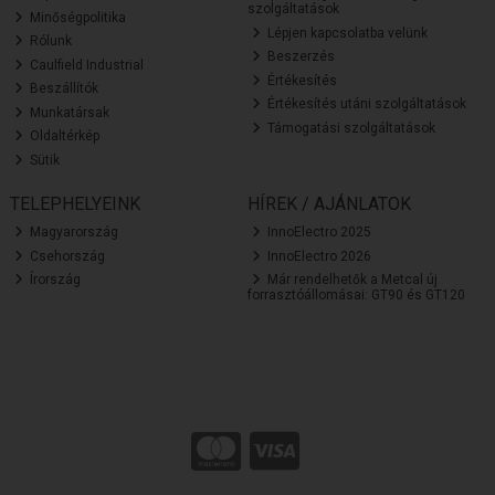
szolgáltatások
Minőségpolitika
Lépjen kapcsolatba velünk
Rólunk
Beszerzés
Caulfield Industrial
Értékesítés
Beszállítók
Értékesítés utáni szolgáltatások
Munkatársak
Támogatási szolgáltatások
Oldaltérkép
Sütik
TELEPHELYEINK
HÍREK / AJÁNLATOK
Magyarország
InnoElectro 2025
Csehország
InnoElectro 2026
Írország
Már rendelhetők a Metcal új
forrasztóállomásai: GT90 és GT120