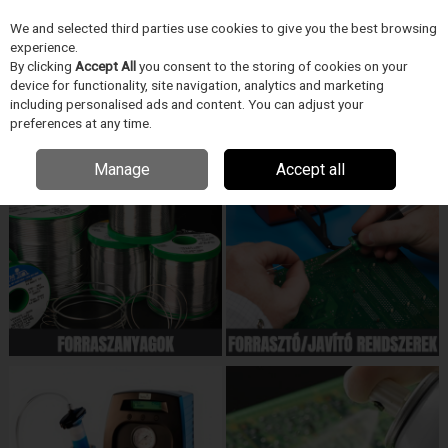
We and selected third parties use cookies to give you the best browsing
Skip to content
experience.
Menu
Search
By clicking
Accept All
you consent to the storing of cookies on your
device for functionality, site navigation, analytics and marketing
including personalised ads and content. You can adjust your
Home
ELEKTRONIKA GYÁRTÁS/FORRASZTÁSTECHNIKA
preferences at any time.
Manage
Accept all