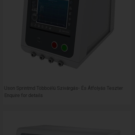
Uson Sprintmd Többcélú Szivárgás- És Átfolyás Teszter
Enquire for details