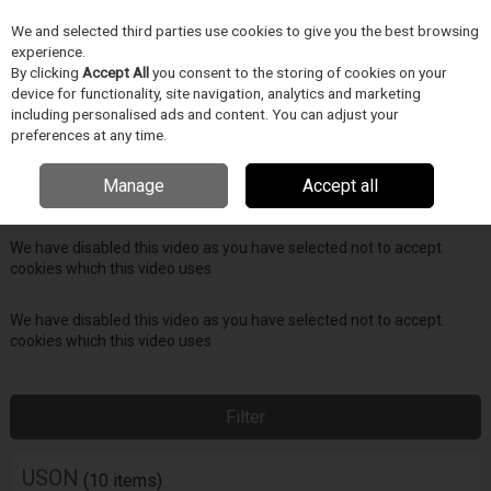
We and selected third parties use cookies to give you the best browsing
Skip to content
experience.
Menu
Search
By clicking
Accept All
you consent to the storing of cookies on your
device for functionality, site navigation, analytics and marketing
including personalised ads and content. You can adjust your
Home
SZIVÁRGÁSVIZSGÁLAT
USON
preferences at any time.
We have disabled this video as you have selected not to accept
Manage
Accept all
cookies which this video uses
We have disabled this video as you have selected not to accept
cookies which this video uses
We have disabled this video as you have selected not to accept
cookies which this video uses
Filter
USON
(10 items)