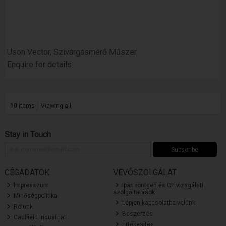
Uson Vector, Szivárgásmérő Műszer
Enquire for details
10
items
Viewing all
Stay in Touch
Subscribe
CÉGADATOK
VEVŐSZOLGÁLAT
Impresszum
Ipari röntgen és CT vizsgálati
szolgáltatások
Minőségpolitika
Lépjen kapcsolatba velünk
Rólunk
Beszerzés
Caulfield Industrial
Értékesítés