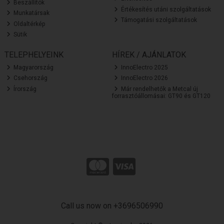
Beszállítók
Értékesítés utáni szolgáltatások
Munkatársak
Támogatási szolgáltatások
Oldaltérkép
Sütik
TELEPHELYEINK
HÍREK / AJÁNLATOK
Magyarország
InnoElectro 2025
Csehország
InnoElectro 2026
Írország
Már rendelhetők a Metcal új
forrasztóállomásai: GT90 és GT120
Call us now on +3696506990