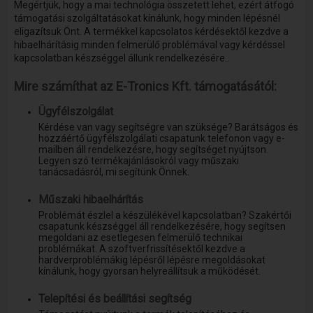
Megértjük, hogy a mai technológia összetett lehet, ezért átfogó
támogatási szolgáltatásokat kínálunk, hogy minden lépésnél
eligazítsuk Önt. A termékkel kapcsolatos kérdésektől kezdve a
hibaelhárításig minden felmerülő problémával vagy kérdéssel
kapcsolatban készséggel állunk rendelkezésére..
Mire számíthat az E-Tronics Kft. támogatásától:
Ügyfélszolgálat
Kérdése van vagy segítségre van szüksége? Barátságos és
hozzáértő ügyfélszolgálati csapatunk telefonon vagy e-
mailben áll rendelkezésre, hogy segítséget nyújtson.
Legyen szó termékajánlásokról vagy műszaki
tanácsadásról, mi segítünk Önnek.
Műszaki hibaelhárítás
Problémát észlel a készülékével kapcsolatban? Szakértői
csapatunk készséggel áll rendelkezésére, hogy segítsen
megoldani az esetlegesen felmerülő technikai
problémákat. A szoftverfrissítésektől kezdve a
hardverproblémákig lépésről lépésre megoldásokat
kínálunk, hogy gyorsan helyreállítsuk a működését.
Telepítési és beállítási segítség