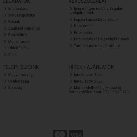
CÉGADATOK
VEVŐSZOLGÁLAT
Impresszum
Ipari röntgen és CT vizsgálati
szolgáltatások
Minőségpolitika
Lépjen kapcsolatba velünk
Rólunk
Beszerzés
Caulfield Industrial
Értékesítés
Beszállítók
Értékesítés utáni szolgáltatások
Munkatársak
Támogatási szolgáltatások
Oldaltérkép
Sütik
TELEPHELYEINK
HÍREK / AJÁNLATOK
Magyarország
InnoElectro 2025
Csehország
InnoElectro 2026
Írország
Már rendelhetők a Metcal új
forrasztóállomásai: GT90 és GT120