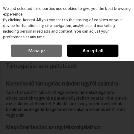
We and selected third parties use cookies to give you the best browsing
Skip to content
experience.
Menu
Search
By clicking
Accept All
you consent to the storing of cookies on your
device for functionality, site navigation, analytics and marketing
including personalised ads and content. You can adjust your
Home
VEVŐSZOLGÁLAT
Támogatási szolgáltatások
preferences at any time.
More in this section
Manage
Accept all
Támogatási szolgáltatások
Kiemelkedő támogatás minden ügyfél számára
Az E-Tronics Kft. több mint egy vezető termékszolgáltató -
elkötelezettek vagyunk a páratlan ügyféltámogatás iránt, amely
megkülönböztet minket. Küldetésünk, hogy minden vásárlónk
bizalmat és elégedettséget érezzen, akár a vásárlás előtt, alatt
vagy után.
Megközelítésünk az ügyfélszolgálathoz: