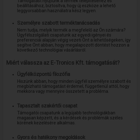
Támogatást nyújtunk a termék telepítéséhez és
beállításához, biztosítva, hogy új eszköze a lehető
leggyorsabban használatra kész legyen.
Személyre szabott terméktanácsadás
Nem tudja, melyik termék a megfelelő az Ön számára?
Ügyfélszolgálati csapatunk az egyedi igényei és
preferenciái alapján végig vezeti Önt a lehetőségeken, így
segítve Önt abban, hogy megalapozott döntést hozzon a
következő technológiai vásárlásról.
Miért válassza az E-Tronics Kft. támogatását?
Ügyfélközpontú filozófia
Hiszünk abban, hogy minden ügyfél személyre szabott és
megbízható támogatást érdemel, függetlenül attól, hogy
mekkora vagy mennyire összetett a probléma.
Tapasztalt szakértői csapat
Támogatói csapatunk a legújabb technológiákban
magasan képzett, és a kérdések és problémák széles
körének kezelésére alkalmas.
Gyors és hatékony megoldások