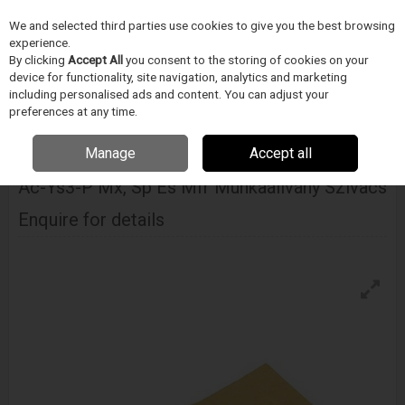
We and selected third parties use cookies to give you the best browsing
Skip to content
experience.
Menu
Search
By clicking
Accept All
you consent to the storing of cookies on your
device for functionality, site navigation, analytics and marketing
including personalised ads and content. You can adjust your
Home
ELEKTRONIKA GYÁRTÁS/FORRASZTÁSTECHNIKA
Metcal
preferences at any time.
Forrasztó pákahegyek és tartozékok
Ac-Ys3-P Mx, Sp És Mfr Munkaállvány
Szivacs
Manage
Accept all
Ac-Ys3-P Mx, Sp És Mfr Munkaállvány Szivacs
Enquire for details