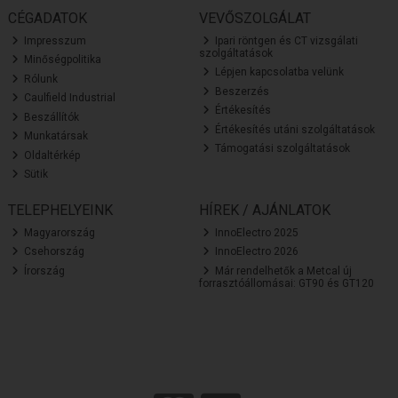
CÉGADATOK
VEVŐSZOLGÁLAT
Impresszum
Ipari röntgen és CT vizsgálati
szolgáltatások
Minőségpolitika
Lépjen kapcsolatba velünk
Rólunk
Beszerzés
Caulfield Industrial
Értékesítés
Beszállítók
Értékesítés utáni szolgáltatások
Munkatársak
Támogatási szolgáltatások
Oldaltérkép
Sütik
TELEPHELYEINK
HÍREK / AJÁNLATOK
Magyarország
InnoElectro 2025
Csehország
InnoElectro 2026
Írország
Már rendelhetők a Metcal új
forrasztóállomásai: GT90 és GT120