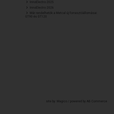
InnoElectro 2025
InnoElectro 2026
Már rendelhetők a Metcal új forrasztóállomásai:
GT90 és GT120
site by:
Magico
/ powered by
AB Commerce