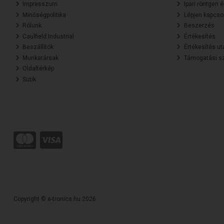
Impresszum
Ipari röntgen 
Minőségpolitika
Lépjen kapcsol
Rólunk
Beszerzés
Caulfield Industrial
Értékesítés
Beszállítók
Értékesítés ut
Munkatársak
Támogatási sz
Oldaltérkép
Sütik
Copyright © e-tronics.hu 2026