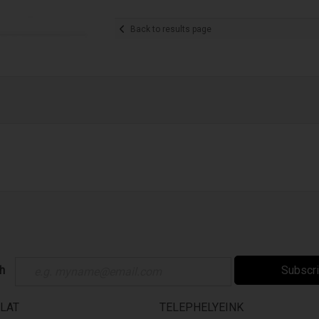
Back to results page
ch
Subscr
LAT
TELEPHELYEINK