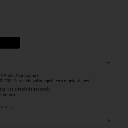
s CV-5200 sorozathoz.
F-1000 forraszhuzal adagolót és a munkaállványt.
ás, késleltetés és sebesség
 program
7 mm-ig