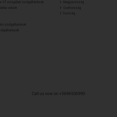
és CT vizsgálati szolgáltatások
Magyarország
atba velünk
Csehország
Írország
áni szolgáltatások
olgáltatások
Call us now on +3696506990