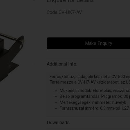
Code
CV-UK7-AV
Make Enquiry
Additional Info
Forrasztóhuzal adagoló készlet a CV-500 é
Tartalmazza a CV-H7-AV kézidarabot, az US
Muködési módok: Eloretolás, visszahúz
Belso programtárolás: Programok: 30
Mértékegységek: milliméter, hüvelyk
Forraszhuzal átméro: 0,3 mm-tol 1,2
Downloads