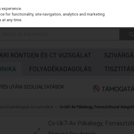
g experience.
e for functionality, site navigation, analytics and marketing
 at any time.
PARI RÖNTGEN ÉS CT VIZSGÁLAT
SZIVÁRGÁ
HNIKA
FOLYADÉKADAGOLÁS
TISZTÍTÁ
rasztó pákahegyek és tartozékok
Cv-Uk7-Av Pákahegy, Forrasztóhuzal Adagoló
Cv-Uk7-Av Pákahegy, Forrasztóh
Enquire for details