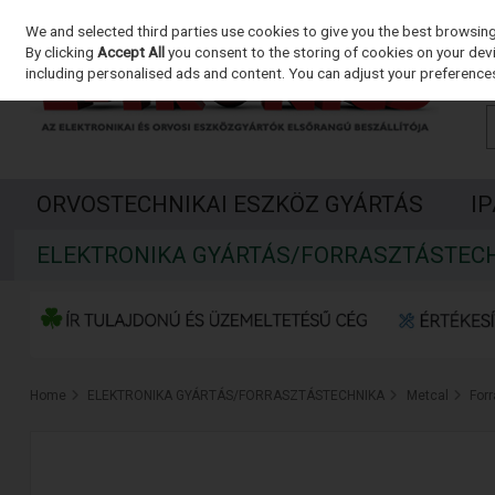
We and selected third parties use cookies to give you the best browsin
Skip to content
By clicking
Accept All
you consent to the storing of cookies on your devic
including personalised ads and content. You can adjust your preferences
ORVOSTECHNIKAI ESZKÖZ GYÁRTÁS
I
ELEKTRONIKA GYÁRTÁS/FORRASZTÁSTEC
Home
ELEKTRONIKA GYÁRTÁS/FORRASZTÁSTECHNIKA
Metcal
For