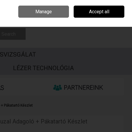
Csehország
Írország
Kapcsolat
Call Us: +3696506990
Manage
Accept all
Sign in
Join
Search
SVIZSGÁLAT
S
LÉZER TECHNOLÓGIA
 + Pákatartó Készlet
uzal Adagoló + Pákatartó Készlet