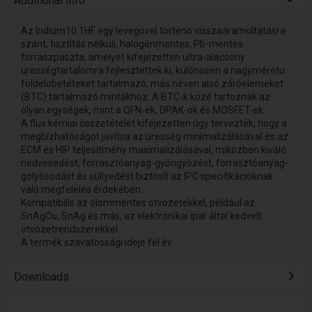
Additional Info
Az Indium10.1HF egy levegovel történo visszaáramoltatásra
szánt, tisztítás nélküli, halogénmentes, Pb-mentes
forraszpaszta, amelyet kifejezetten ultra-alacsony
ürességtartalomra fejlesztettek ki, különösen a nagyméretu
földelobetéteket tartalmazó, más néven alsó záróelemeket
(BTC) tartalmazó mintákhoz. A BTC-k közé tartoznak az
olyan egységek, mint a QFN-ek, DPAK-ok és MOSFET-ek.
A flux kémiai összetételét kifejezetten úgy tervezték, hogy a
megbízhatóságot javítsa az üresség minimalizálásával és az
ECM és HIP teljesítmény maximalizálásával, miközben kiváló
nedvesedést, forrasztóanyag-gyöngyözést, forrasztóanyag-
golyósodást és süllyedést biztosít az IPC specifikációknak
való megfelelés érdekében.
Kompatibilis az ólommentes ötvözetekkel, például az
SnAgCu, SnAg és más, az elektronikai ipar által kedvelt
ötvözetrendszerekkel.
A termék szavatossági ideje fél év.
Downloads