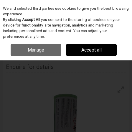
We and selected third parties use cookies to give you the best browsing
Skip to content
experience.
Menu
Search
By clicking
Accept All
you consent to the storing of cookies on your
device for functionality, site navigation, analytics and marketing
including personalised ads and content. You can adjust your
Home
ELEKTRONIKA GYÁRTÁS/FORRASZTÁSTECHNIKA
Indium
preferences at any time.
Corporation
Forraszpaszta
Indium 10.1Hf Forraszpaszta
Manage
Accept all
Indium 10.1Hf Forraszpaszta
Enquire for details