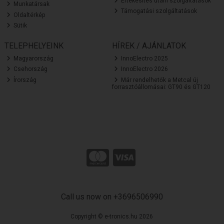
Értékesítés utáni szolgáltatások
Munkatársak
Támogatási szolgáltatások
Oldaltérkép
Sütik
TELEPHELYEINK
HÍREK / AJÁNLATOK
Magyarország
InnoElectro 2025
Csehország
InnoElectro 2026
Írország
Már rendelhetők a Metcal új
forrasztóállomásai: GT90 és GT120
Call us now on +3696506990
Copyright © e-tronics.hu 2026