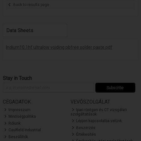
Back to results page
Data Sheets
Indium10.1hf ultralow voiding pbfree solder paste.pdf
Stay in Touch
Subscribe
CÉGADATOK
VEVŐSZOLGÁLAT
Impresszum
Ipari röntgen és CT vizsgálati
szolgáltatások
Minőségpolitika
Lépjen kapcsolatba velünk
Rólunk
Beszerzés
Caulfield Industrial
Értékesítés
Beszállítók