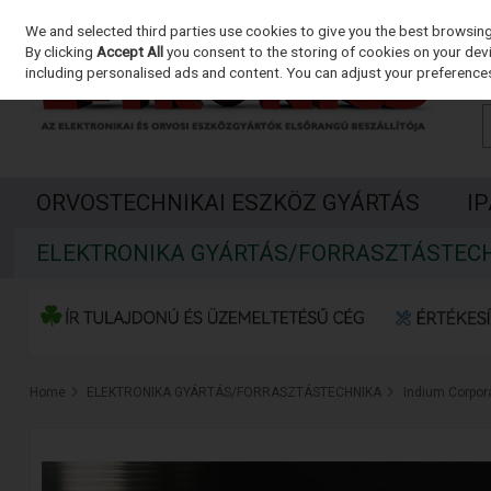
We and selected third parties use cookies to give you the best browsin
Skip to content
By clicking
Accept All
you consent to the storing of cookies on your devic
including personalised ads and content. You can adjust your preferences
ORVOSTECHNIKAI ESZKÖZ GYÁRTÁS
I
ELEKTRONIKA GYÁRTÁS/FORRASZTÁSTEC
Home
ELEKTRONIKA GYÁRTÁS/FORRASZTÁSTECHNIKA
Indium Corpor