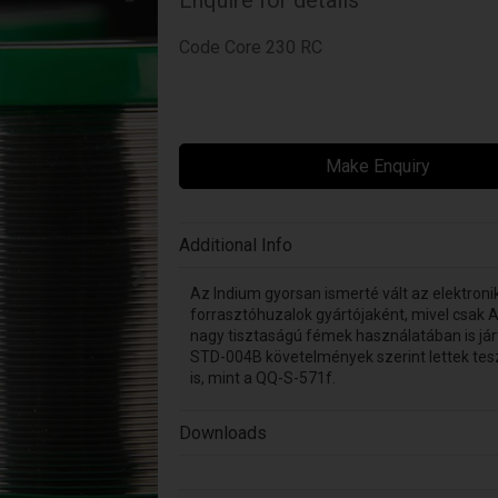
Code
Core 230 RC
Make Enquiry
Additional Info
Az Indium gyorsan ismerté vált az elektroni
forrasztóhuzalok gyártójaként, mivel csak
nagy tisztaságú fémek használatában is járt
STD-004B követelmények szerint lettek teszt
is, mint a QQ-S-571f.
Downloads