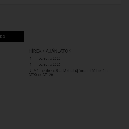
ibe
HÍREK / AJÁNLATOK
InnoElectro 2025
InnoElectro 2026
Már rendelhetők a Metcal új forrasztóállomásai:
GT90 és GT120