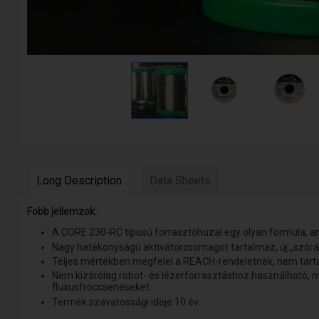
Long Description
Data Sheets
Fobb jellemzok:
A CORE 230-RC típusú forrasztóhuzal egy olyan formula, ame
Nagy hatékonyságú aktivátorcsomagot tartalmaz, új „szór
Teljes mértékben megfelel a REACH-rendeletnek, nem tart
Nem kizárólag robot- és lézerforrasztáshoz használható, mi
fluxusfröccsenéseket.
Termék szavatossági ideje 10 év