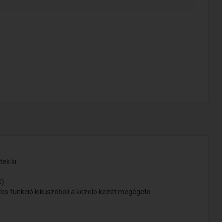
ek ki.
).
ntes funkció kiküszöböli a kezelo kezét megégeto