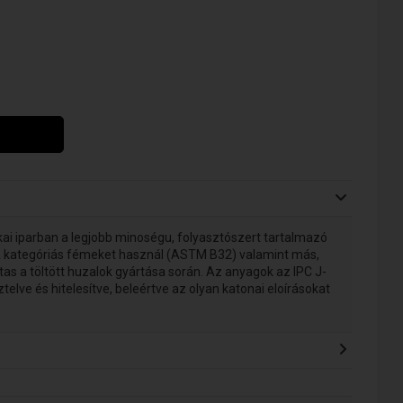
kai iparban a legjobb minoségu, folyasztószert tartalmazó
 A kategóriás fémeket használ (ASTM B32) valamint más,
as a töltött huzalok gyártása során. Az anyagok az IPC J-
elve és hitelesítve, beleértve az olyan katonai eloírásokat