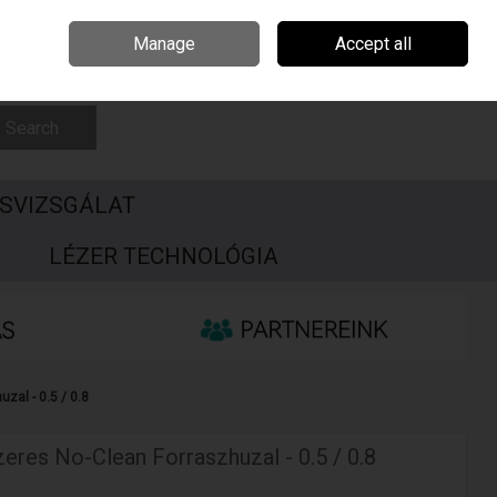
Csehország
Írország
Kapcsolat
Call Us: +3696506990
Manage
Accept all
Sign in
Join
Search
SVIZSGÁLAT
S
LÉZER TECHNOLÓGIA
zal - 0.5 / 0.8
eres No-Clean Forraszhuzal - 0.5 / 0.8