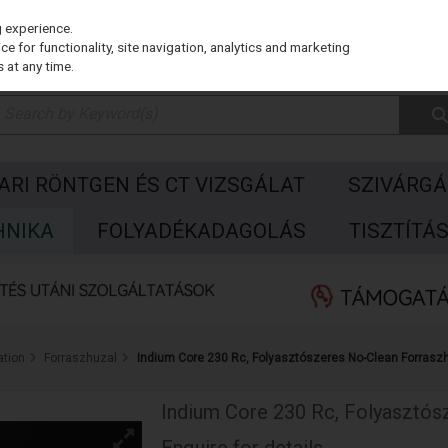
g experience.
e for functionality, site navigation, analytics and marketing
 at any time.
PARI RÖNTGEN ÉS CT VIZSGÁLAT
SZIVÁRGÁ
HNIKA
FOLYADÉKADAGOLÁS
TISZTÍTÁ
ation
Forraszhuzal
Indium Core 230 Rc, Folyasztószeres No-Clean Forraszhu
Indium Core 230 Rc, Folyasztósz
Enquire for details