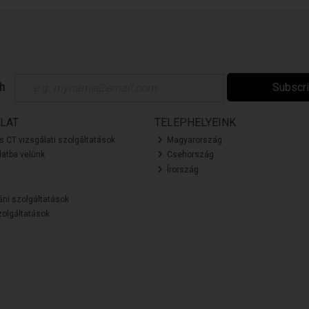
ch
Subscr
LAT
TELEPHELYEINK
és CT vizsgálati szolgáltatások
Magyarország
atba velünk
Csehország
Írország
áni szolgáltatások
olgáltatások