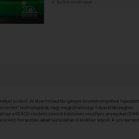
Back to results page
lyet a robot- és lézerforrasztás igényes követelményeihez fejlesztett
ásmentes” technológiával, nagy megbízhatóságú folyasztóközegben.
almaz a REACH-rendelet szerinti különösen veszélyes anyagokat (SVHC
vel kézi forrasztási alkalmazásokban is kiválóan teljesít. A szórásme