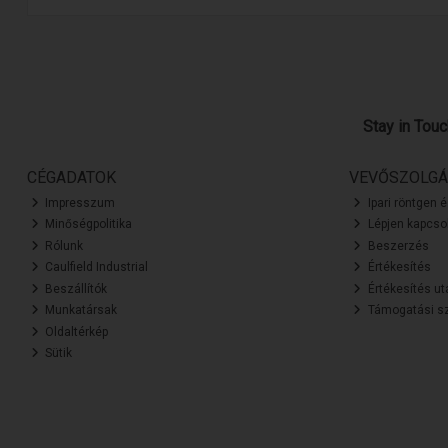
Stay in Tou
CÉGADATOK
VEVŐSZOLGÁ
Impresszum
Ipari röntgen 
Minőségpolitika
Lépjen kapcsol
Rólunk
Beszerzés
Caulfield Industrial
Értékesítés
Beszállítók
Értékesítés ut
Munkatársak
Támogatási sz
Oldaltérkép
Sütik