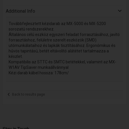
Additional Info
Továbbfejlesztett kézidarab az MX-5000 és MX-5200
sorozatú rendszerekhez.
Általános célú eszköz egyszeri feladat forrasztásához, javító
forrasztáshoz, felületre szerelt eszközök (SMD)
utómunkálataihoz és lapkák tisztításához. Ergonómikus és
hűvös tapintású, betét eltávolító alátétet tartalmazza a
készlet.
Kompatibilis az STTC és SMTC betétekkel, valamint az MX-
W1AV TipSaver munkaállvánnyal
Kézi darab kábel hossza: 178cm/
Back to results page