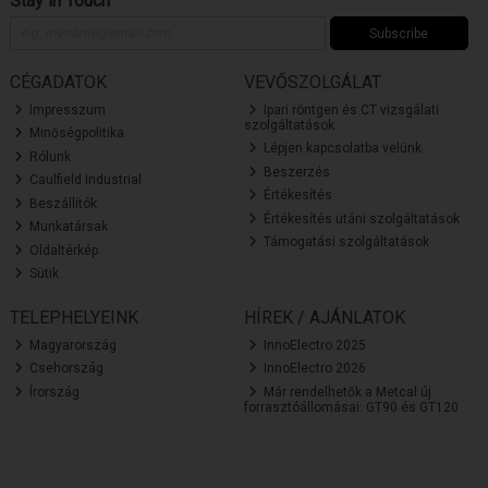
Stay in Touch
Subscribe
CÉGADATOK
VEVŐSZOLGÁLAT
Impresszum
Ipari röntgen és CT vizsgálati
szolgáltatások
Minőségpolitika
Lépjen kapcsolatba velünk
Rólunk
Beszerzés
Caulfield Industrial
Értékesítés
Beszállítók
Értékesítés utáni szolgáltatások
Munkatársak
Támogatási szolgáltatások
Oldaltérkép
Sütik
TELEPHELYEINK
HÍREK / AJÁNLATOK
Magyarország
InnoElectro 2025
Csehország
InnoElectro 2026
Írország
Már rendelhetők a Metcal új
forrasztóállomásai: GT90 és GT120