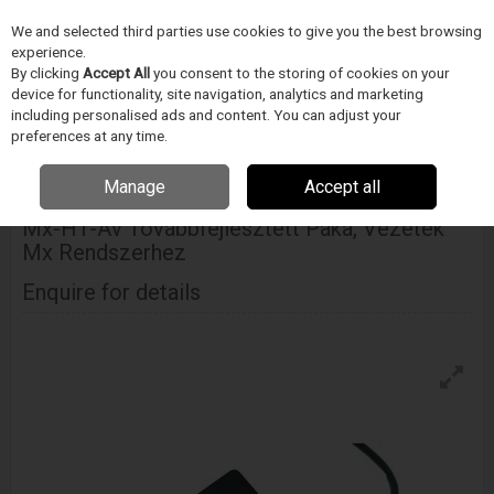
We and selected third parties use cookies to give you the best browsing
Skip to content
experience.
Menu
Search
By clicking
Accept All
you consent to the storing of cookies on your
device for functionality, site navigation, analytics and marketing
including personalised ads and content. You can adjust your
Home
ELEKTRONIKA GYÁRTÁS/FORRASZTÁSTECHNIKA
Metcal
preferences at any time.
Forrasztó pákahegyek és tartozékok
Mx-H1-Av Továbbfejlesztett Páka,
Vezeték Mx Rendszerhez
Manage
Accept all
Mx-H1-Av Továbbfejlesztett Páka, Vezeték
Mx Rendszerhez
Enquire for details