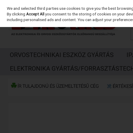
We and selected third parties use cookies to give you the best browsin
Skip to content
By clicking
Accept All
you consent to the storing of cookies on your devic
including personalised ads and content. You can adjust your preferences
ORVOSTECHNIKAI ESZKÖZ GYÁRTÁS
I
ELEKTRONIKA GYÁRTÁS/FORRASZTÁSTEC