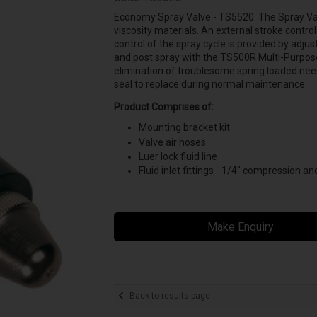
Economy Spray Valve - TS5520. The Spray Valv
viscosity materials. An external stroke control
control of the spray cycle is provided by adjus
and post spray with the TS500R Multi-Purpose
elimination of troublesome spring loaded need
seal to replace during normal maintenance.
Product Comprises of:
Mounting bracket kit
Valve air hoses
Luer lock fluid line
Fluid inlet fittings - 1/4'' compression an
Make Enquiry
Back to results page