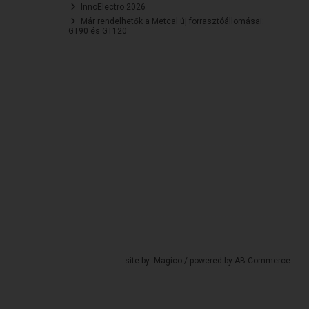
InnoElectro 2026
Már rendelhetők a Metcal új forrasztóállomásai:
GT90 és GT120
site by:
Magico
/ powered by
AB Commerce