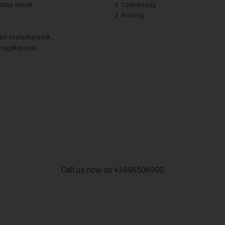
atba velünk
Csehország
Írország
áni szolgáltatások
olgáltatások
Call us now on +3696506990