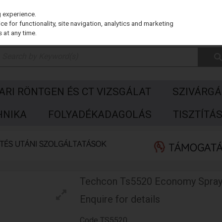
g experience.
e for functionality, site navigation, analytics and marketing
 at any time.
PARI RÖNTGEN ÉS CT VIZSGÁLAT
SZIVÁRGÁ
HNIKA
FOLYADÉKADAGOLÁS
TISZTÍTÁ
Techcon Ts5520 Economy Spray
Enquire for details
Code
TS5520