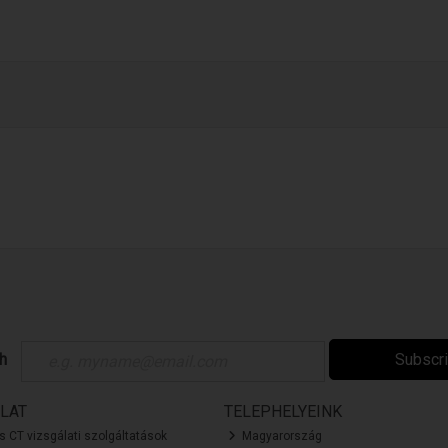
ch
Subscr
LAT
TELEPHELYEINK
és CT vizsgálati szolgáltatások
Magyarország