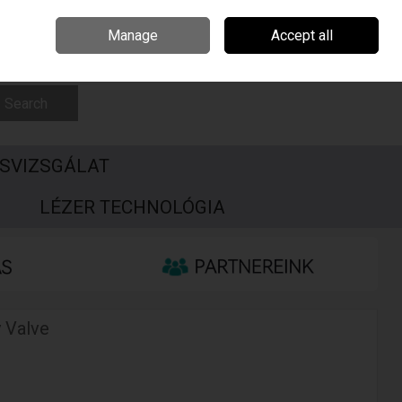
Csehország
Írország
Kapcsolat
Call Us: +3696506990
Manage
Accept all
Sign in
Join
Search
SVIZSGÁLAT
S
LÉZER TECHNOLÓGIA
 Valve