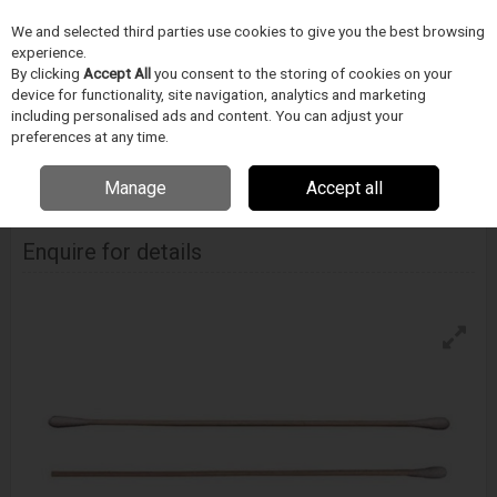
We and selected third parties use cookies to give you the best browsing
Skip to content
experience.
Menu
Search
By clicking
Accept All
you consent to the storing of cookies on your
device for functionality, site navigation, analytics and marketing
including personalised ads and content. You can adjust your
Home
TISZTÍTÁS
ITW Techspray /Chemtronics/Texwipe
preferences at any time.
Tisztítópálcikák
Techspray Cotton Swab
Manage
Accept all
Techspray Cotton Swab
Enquire for details