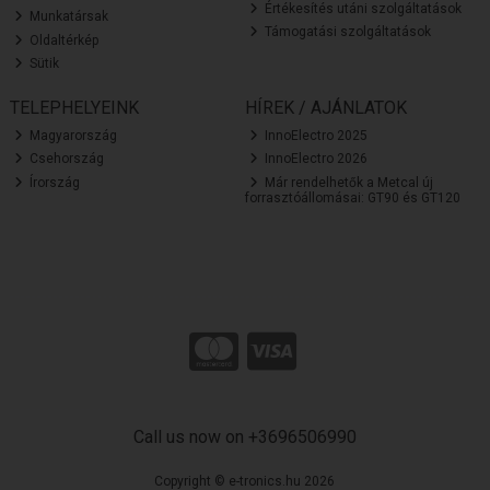
Értékesítés utáni szolgáltatások
Munkatársak
Támogatási szolgáltatások
Oldaltérkép
Sütik
TELEPHELYEINK
HÍREK / AJÁNLATOK
Magyarország
InnoElectro 2025
Csehország
InnoElectro 2026
Írország
Már rendelhetők a Metcal új
forrasztóállomásai: GT90 és GT120
Call us now on +3696506990
Copyright © e-tronics.hu 2026