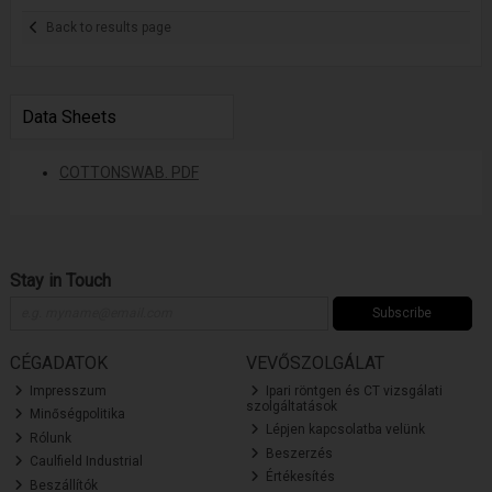
Back to results page
Data Sheets
COTTONSWAB. PDF
Stay in Touch
Subscribe
CÉGADATOK
VEVŐSZOLGÁLAT
Impresszum
Ipari röntgen és CT vizsgálati
szolgáltatások
Minőségpolitika
Lépjen kapcsolatba velünk
Rólunk
Beszerzés
Caulfield Industrial
Értékesítés
Beszállítók