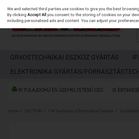
We and selected third parties use cookies to give you the best browsin
Skip to content
By clicking
Accept All
you consent to the storing of cookies on your devic
including personalised ads and content. You can adjust your preferences
ORVOSTECHNIKAI ESZKÖZ GYÁRTÁS
I
ELEKTRONIKA GYÁRTÁS/FORRASZTÁSTEC
Home
TISZTÍTÁS
ITW Techspray /Chemtronics/Texwipe
Tisztítópál