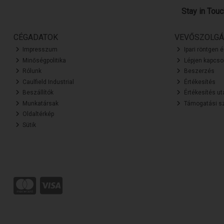
Stay in Tou
CÉGADATOK
VEVŐSZOLGÁ
Impresszum
Ipari röntgen 
Minőségpolitika
Lépjen kapcsol
Rólunk
Beszerzés
Caulfield Industrial
Értékesítés
Beszállítók
Értékesítés ut
Munkatársak
Támogatási sz
Oldaltérkép
Sütik