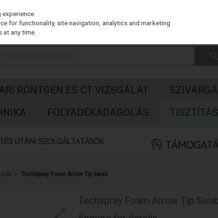
g experience.
e for functionality, site navigation, analytics and marketing
 at any time.
PARI RÖNTGEN ÉS CT VIZSGÁLAT
SZIVÁRGÁ
HNIKA
FOLYADÉKADAGOLÁS
TISZTÍTÁ
cikák
Techspray Foam Arrow Tip Swab
Techspray Foam Arrow Tip Swa
Enquire for details