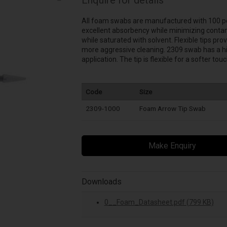
All foam swabs are manufactured with 100 po
excellent absorbency while minimizing contamin
while saturated with solvent. Flexible tips prov
more aggressive cleaning. 2309 swab has a hig
application. The tip is flexible for a softer touc
Code
Size
2309-1000
Foam Arrow Tip Swab
Make Enquiry
Downloads
0__Foam_Datasheet.pdf (799 KB)