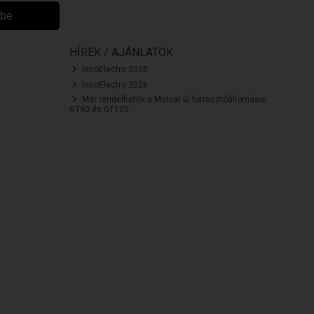
ibe
HÍREK / AJÁNLATOK
InnoElectro 2025
InnoElectro 2026
Már rendelhetők a Metcal új forrasztóállomásai:
GT90 és GT120