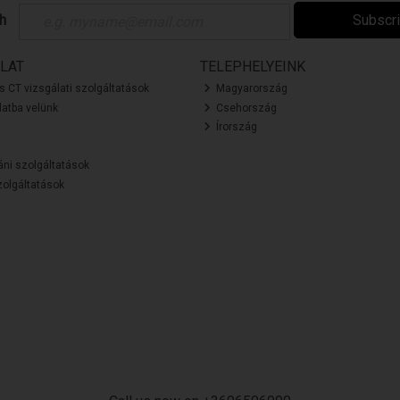
ch
Subscr
LAT
TELEPHELYEINK
és CT vizsgálati szolgáltatások
Magyarország
atba velünk
Csehország
Írország
áni szolgáltatások
olgáltatások