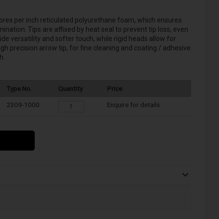
res per inch reticulated polyurethane foam, which ensures
ation. Tips are affixed by heat seal to prevent tip loss, even
ide versatility and softer touch, while rigid heads allow for
h precision arrow tip, for fine cleaning and coating / adhesive
h.
Type No.
Quantity
Price
2309-1000
Enquire for details