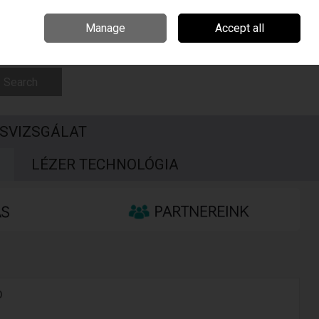
Csehország
Írország
Kapcsolat
Call Us: +3696506990
Manage
Accept all
Sign in
Join
Search
SVIZSGÁLAT
S
LÉZER TECHNOLÓGIA
b