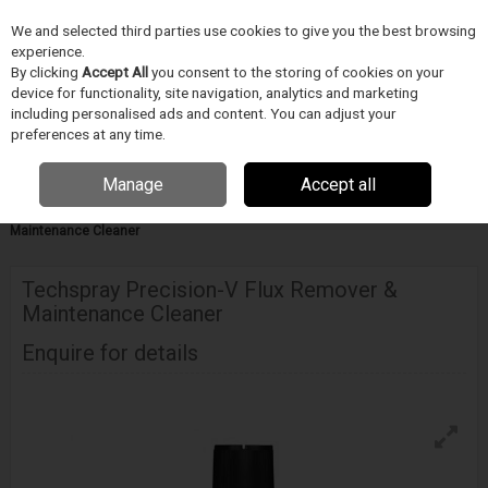
We and selected third parties use cookies to give you the best browsing
Skip to content
experience.
Menu
Search
By clicking
Accept All
you consent to the storing of cookies on your
device for functionality, site navigation, analytics and marketing
including personalised ads and content. You can adjust your
preferences at any time.
Manage
Accept all
Home
TISZTÍTÁS
ITW Techspray /Chemtronics/Texwipe
Folyasztószer eltávolító spray
Techspray Precision-V Flux Remover &
Maintenance Cleaner
Techspray Precision-V Flux Remover &
Maintenance Cleaner
Enquire for details