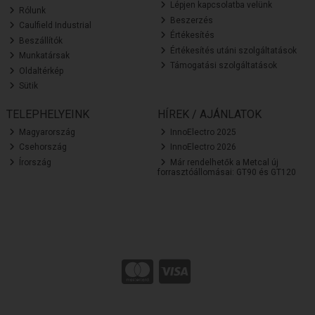
Lépjen kapcsolatba velünk
Rólunk
Beszerzés
Caulfield Industrial
Értékesítés
Beszállítók
Értékesítés utáni szolgáltatások
Munkatársak
Támogatási szolgáltatások
Oldaltérkép
Sütik
TELEPHELYEINK
HÍREK / AJÁNLATOK
Magyarország
InnoElectro 2025
Csehország
InnoElectro 2026
Írország
Már rendelhetők a Metcal új
forrasztóállomásai: GT90 és GT120