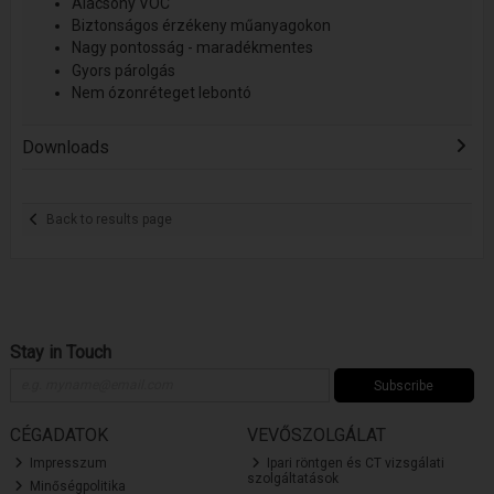
Alacsony VOC
Biztonságos érzékeny műanyagokon
Nagy pontosság - maradékmentes
Gyors párolgás
Nem ózonréteget lebontó
Downloads
Back to results page
Stay in Touch
Subscribe
CÉGADATOK
VEVŐSZOLGÁLAT
Impresszum
Ipari röntgen és CT vizsgálati
szolgáltatások
Minőségpolitika