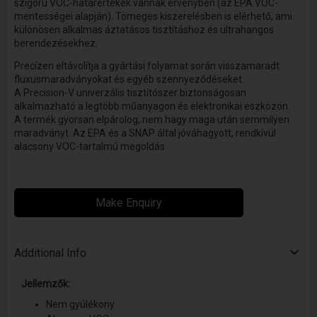
szigorú VOC-határértékek vannak érvényben (az EPA VOC-
mentességei alapján). Tömeges kiszerelésben is elérhető, ami
különösen alkalmas áztatásos tisztításhoz és ultrahangos
berendezésekhez.
Precízen eltávolítja a gyártási folyamat során visszamaradt
fluxusmaradványokat és egyéb szennyeződéseket.
A Precision-V univerzális tisztítószer biztonságosan
alkalmazható a legtöbb műanyagon és elektronikai eszközön.
A termék gyorsan elpárolog, nem hagy maga után semmilyen
maradványt. Az EPA és a SNAP által jóváhagyott, rendkívül
alacsony VOC-tartalmú megoldás.
Make Enquiry
Additional Info
Jellemzők:
Nem gyúlékony