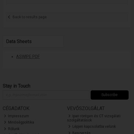
Back to results page
Data Sheets
ASWIPE PDF
Stay in Touch
Subscribe
CÉGADATOK
VEVŐSZOLGÁLAT
Impresszum
Ipari röntgen és CT vizsgálati
szolgáltatások
Minőségpolitika
Lépjen kapcsolatba velünk
Rólunk
Beszerzés