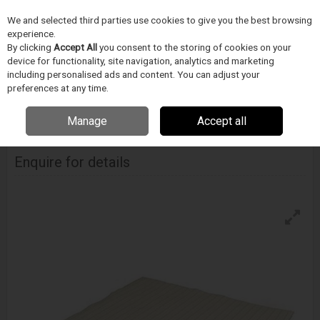
We and selected third parties use cookies to give you the best browsing
Skip to content
experience.
Menu
Search
By clicking
Accept All
you consent to the storing of cookies on your
device for functionality, site navigation, analytics and marketing
including personalised ads and content. You can adjust your
Home
TISZTÍTÁS
ITW Techspray /Chemtronics/Texwipe
Törlőkendő
preferences at any time.
Techspray Techclean Anti-Static Wipe
Manage
Accept all
Techspray Techclean Anti-Static Wipe
Enquire for details