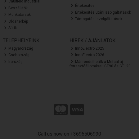
Caulfield Industrial
Értékesítés
Beszállítók
Értékesítés utáni szolgáltatások
Munkatársak
Támogatási szolgáltatások
Oldaltérkép
Sütik
TELEPHELYEINK
HÍREK / AJÁNLATOK
Magyarország
InnoElectro 2025
Csehország
InnoElectro 2026
Írország
Már rendelhetők a Metcal új
forrasztóállomásai: GT90 és GT120
Call us now on +3696506990