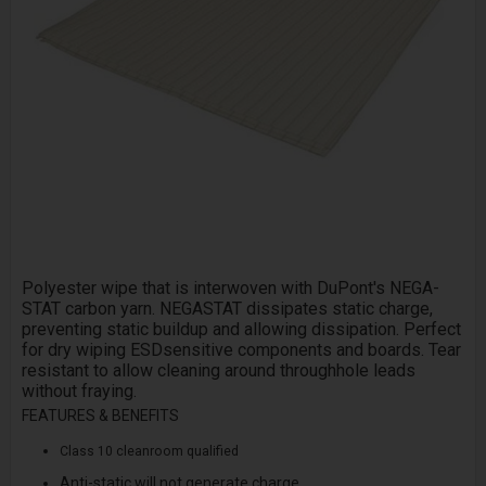
Polyester wipe that is interwoven with DuPont's NEGA­
STAT carbon yarn. NEGA­STAT dissipates static charge,
preventing static build­up and allowing dissipation. Perfect
for dry wiping ESD­sensitive components and boards. Tear
resistant to allow cleaning around through­hole leads
without fraying.
FEATURES & BENEFITS
Class 10 cleanroom qualified
Anti-static will not generate charge