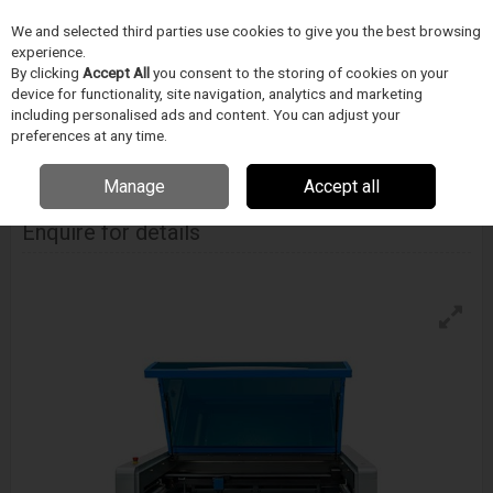
We and selected third parties use cookies to give you the best browsing
Skip to content
experience.
Menu
Search
By clicking
Accept All
you consent to the storing of cookies on your
device for functionality, site navigation, analytics and marketing
including personalised ads and content. You can adjust your
Home
LÉZER TECHNOLÓGIA
Universal Laser Systems
Ultra R5000
preferences at any time.
Manage
Accept all
Ultra R5000
Enquire for details