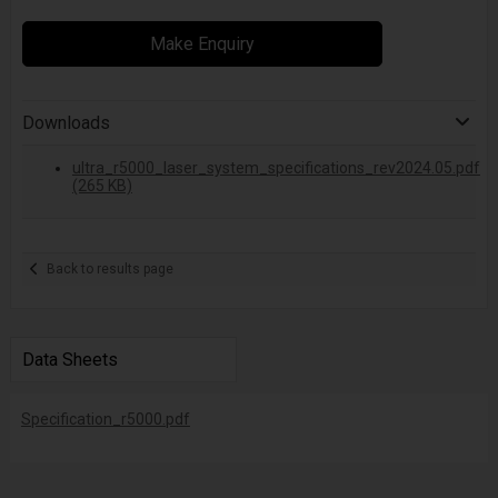
Make Enquiry
Downloads
ultra_r5000_laser_system_specifications_rev2024.05.pdf
(265 KB)
Back to results page
Data Sheets
Specification_r5000.pdf