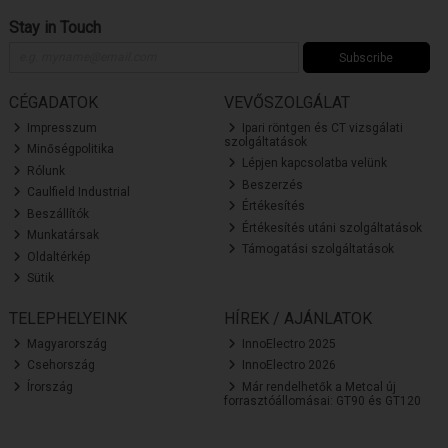
Stay in Touch
Subscribe
CÉGADATOK
VEVŐSZOLGÁLAT
Impresszum
Ipari röntgen és CT vizsgálati
szolgáltatások
Minőségpolitika
Lépjen kapcsolatba velünk
Rólunk
Beszerzés
Caulfield Industrial
Értékesítés
Beszállítók
Értékesítés utáni szolgáltatások
Munkatársak
Támogatási szolgáltatások
Oldaltérkép
Sütik
TELEPHELYEINK
HÍREK / AJÁNLATOK
Magyarország
InnoElectro 2025
Csehország
InnoElectro 2026
Írország
Már rendelhetők a Metcal új
forrasztóállomásai: GT90 és GT120