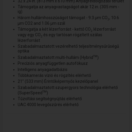
32 x 24 in. (813 mm x 610 mm) Anyagfeldolgozási terület
Támogatja az anyagvastagságot akár 12 in. (305 mm -
ig)
Három hullámhosszúságot támogat - 9.3 µm CO
, 10.6
2
µm CO2 and 1.06 µm szál
Támogatja a két lézerforrást - kettő CO
lézerforrást
2
vagy egy CO
és egy tartósan rögzített szálas
2
lézerforrást
Szabadalmaztatott vezérelhető teljesítménysűrűségű
optika
TM
Szabadalmaztatott multi-hullám (Hybrid
)
Precíziós anyagfüggetlen autofókusz
Intelligens anyagadatbázis
Többkamerás vízió és rögzítés elérhető
21” (533 mm) Érintőképernyős kezelőpanel
Szabadalmaztatott szupergyors technológia elérhető
TM
(SuperSpeed
)
Tűzoltási segítségnyújtás elérhető
UAC 4000 levegőszűrés elérhető