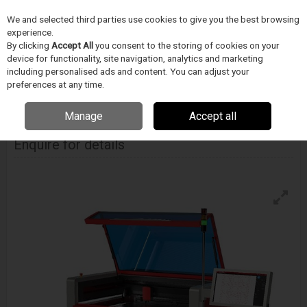
We and selected third parties use cookies to give you the best browsing
Skip to content
experience.
Menu
Search
By clicking
Accept All
you consent to the storing of cookies on your
device for functionality, site navigation, analytics and marketing
including personalised ads and content. You can adjust your
Home
LÉZER TECHNOLÓGIA
Universal Laser Systems
Ultra X6000
preferences at any time.
Manage
Accept all
Ultra X6000
Enquire for details