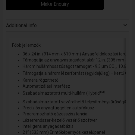
Make Enquiry
Additional Info
Főbb jellemzők:
36 x 24 in. (914 mm x 610 mm) Anyagfeldolgozási terület
Támogatja az anyagvastagságot akár 12 in. (305 mm - ig)
Három hullámhosszúságot támogat - 9.3 µm CO
, 10.6 µm
2
Támogatja a három lézerforrást (egyidejűleg) – kettő CO
l
2
Kamera rögzíthető
Automatizálási interfész
TM)
Szabadalmaztatott multi-hullám (Hybrid
Szabadalmaztatott vezérelhető teljesítménysűrűségű opti
Precíziós anyagfüggetlen autofókusz
Programozható gázasszisztencia
Lézerrendszer-kezelő vezérlő szoftver
Intelligens anyagadatbázis
21” (533 mm) Érintőképernyős kezelőpanel