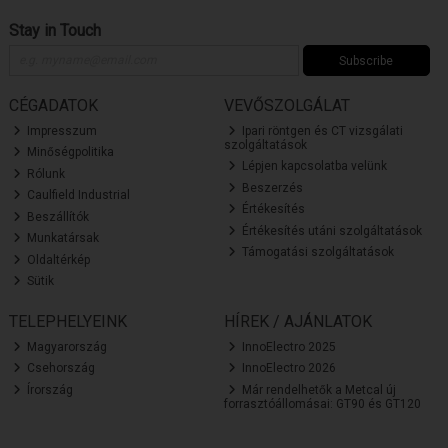
Stay in Touch
Subscribe
CÉGADATOK
VEVŐSZOLGÁLAT
Impresszum
Ipari röntgen és CT vizsgálati
szolgáltatások
Minőségpolitika
Lépjen kapcsolatba velünk
Rólunk
Beszerzés
Caulfield Industrial
Értékesítés
Beszállítók
Értékesítés utáni szolgáltatások
Munkatársak
Támogatási szolgáltatások
Oldaltérkép
Sütik
TELEPHELYEINK
HÍREK / AJÁNLATOK
Magyarország
InnoElectro 2025
Csehország
InnoElectro 2026
Írország
Már rendelhetők a Metcal új
forrasztóállomásai: GT90 és GT120