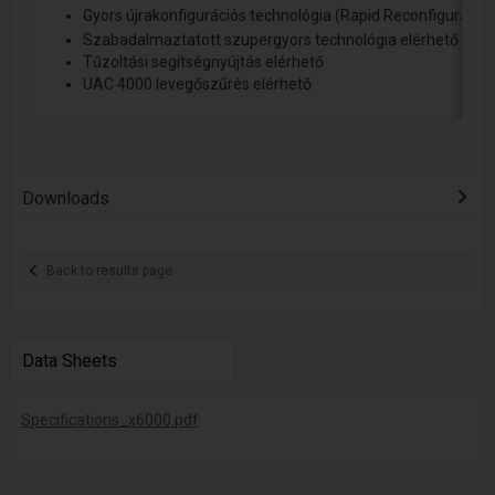
Gyors újrakonfigurációs technológia (Rapid Reconfiguration
Szabadalmaztatott szupergyors technológia elérhető (Su
Tűzoltási segítségnyújtás elérhető
UAC 4000 levegőszűrés elérhető
Downloads
Back to results page
Data Sheets
Specifications_x6000.pdf