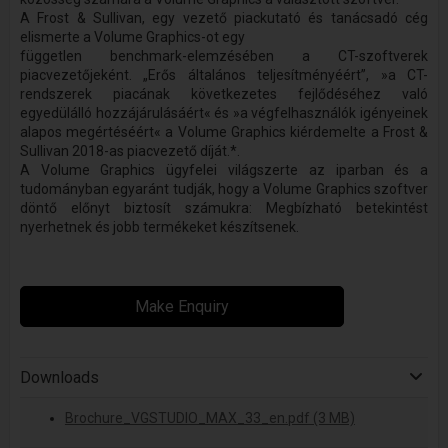
A Frost & Sullivan, egy vezető piackutató és tanácsadó cég
elismerte a Volume Graphics-ot egy
független benchmark-elemzésében a CT-szoftverek
piacvezetőjeként. „Erős általános teljesítményéért”, »a CT-
rendszerek piacának következetes fejlődéséhez való
egyedülálló hozzájárulásáért« és »a végfelhasználók igényeinek
alapos megértéséért« a Volume Graphics kiérdemelte a Frost &
Sullivan 2018-as piacvezető díját.*.
A Volume Graphics ügyfelei világszerte az iparban és a
tudományban egyaránt tudják, hogy a Volume Graphics szoftver
döntő előnyt biztosít számukra: Megbízható betekintést
nyerhetnek és jobb termékeket készítsenek.
Make Enquiry
Downloads
Brochure_VGSTUDIO_MAX_33_en.pdf (3 MB)