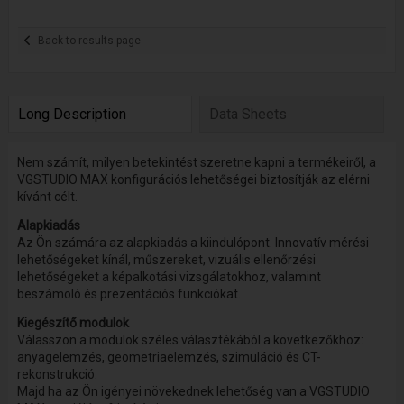
Back to results page
Long Description
Data Sheets
Nem számít, milyen betekintést szeretne kapni a termékeiről, a
VGSTUDIO MAX konfigurációs lehetőségei biztosítják az elérni
kívánt célt.
Alapkiadás
Az Ön számára az alapkiadás a kiindulópont. Innovatív mérési
lehetőségeket kínál, műszereket, vizuális ellenőrzési
lehetőségeket a képalkotási vizsgálatokhoz, valamint
beszámoló és prezentációs funkciókat.
Kiegészítő modulok
Válasszon a modulok széles választékából a következőkhöz:
anyagelemzés, geometriaelemzés, szimuláció és CT-
rekonstrukció.
Majd ha az Ön igényei növekednek lehetőség van a VGSTUDIO