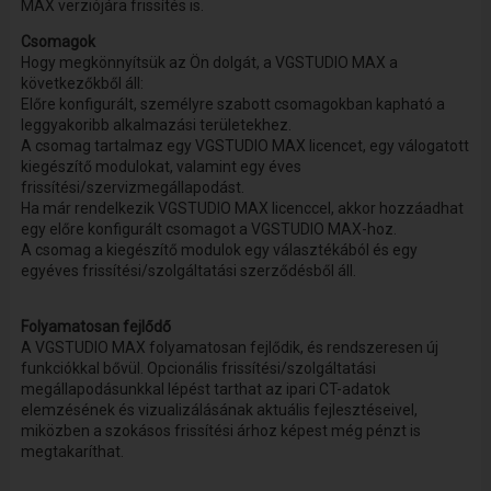
MAX verziójára frissítés is.
Csomagok
Hogy megkönnyítsük az Ön dolgát, a VGSTUDIO MAX a
következőkből áll:
Előre konfigurált, személyre szabott csomagokban kapható a
leggyakoribb alkalmazási területekhez.
A csomag tartalmaz egy VGSTUDIO MAX licencet, egy válogatott
kiegészítő modulokat, valamint egy éves
frissítési/szervizmegállapodást.
Ha már rendelkezik VGSTUDIO MAX licenccel, akkor hozzáadhat
egy előre konfigurált csomagot a VGSTUDIO MAX-hoz.
A csomag a kiegészítő modulok egy választékából és egy
egyéves frissítési/szolgáltatási szerződésből áll.
Folyamatosan fejlődő
A VGSTUDIO MAX folyamatosan fejlődik, és rendszeresen új
funkciókkal bővül. Opcionális frissítési/szolgáltatási
megállapodásunkkal lépést tarthat az ipari CT-adatok
elemzésének és vizualizálásának aktuális fejlesztéseivel,
miközben a szokásos frissítési árhoz képest még pénzt is
megtakaríthat.