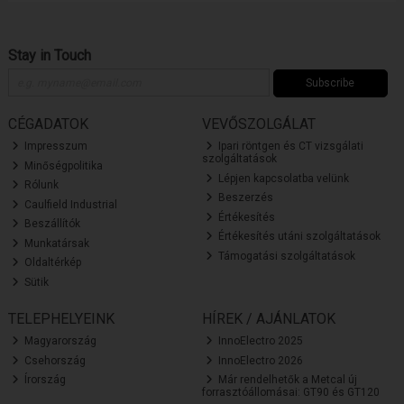
Stay in Touch
Subscribe
CÉGADATOK
VEVŐSZOLGÁLAT
Impresszum
Ipari röntgen és CT vizsgálati
szolgáltatások
Minőségpolitika
Lépjen kapcsolatba velünk
Rólunk
Beszerzés
Caulfield Industrial
Értékesítés
Beszállítók
Értékesítés utáni szolgáltatások
Munkatársak
Támogatási szolgáltatások
Oldaltérkép
Sütik
TELEPHELYEINK
HÍREK / AJÁNLATOK
Magyarország
InnoElectro 2025
Csehország
InnoElectro 2026
Írország
Már rendelhetők a Metcal új
forrasztóállomásai: GT90 és GT120