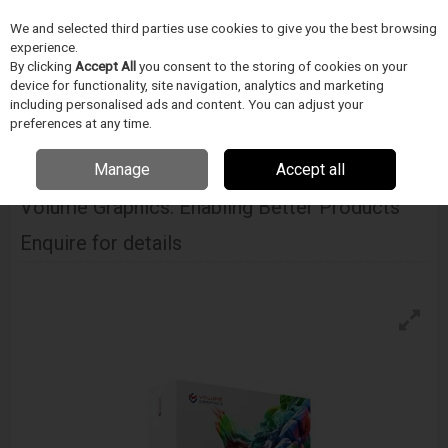
We and selected third parties use cookies to give you the best browsing
Skip to content
experience.
Menu
Search
By clicking
Accept All
you consent to the storing of cookies on your
device for functionality, site navigation, analytics and marketing
including personalised ads and content. You can adjust your
Home
IPARI RÖNTGEN ÉS CT VIZSGÁLAT
Volume Graphics
3D
preferences at any time.
szoftvercsomag CT Adatok Rekonstrukciójához és Elemzéséhez
Volume
Graphics: Enabling Better Products
Manage
Accept all
Volume Graphics: Enabling Better Products
Enquire for details