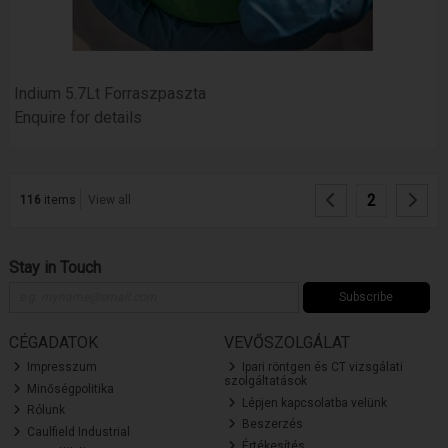
Indium 5.7Lt Forraszpaszta
Enquire for details
2
116
items
View all
Stay in Touch
Subscribe
CÉGADATOK
VEVŐSZOLGÁLAT
Impresszum
Ipari röntgen és CT vizsgálati
szolgáltatások
Minőségpolitika
Lépjen kapcsolatba velünk
Rólunk
Beszerzés
Caulfield Industrial
Értékesítés