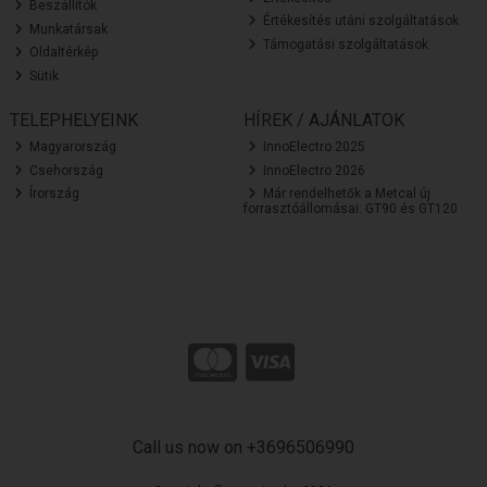
Beszállítók
Értékesítés utáni szolgáltatások
Munkatársak
Támogatási szolgáltatások
Oldaltérkép
Sütik
TELEPHELYEINK
HÍREK / AJÁNLATOK
Magyarország
InnoElectro 2025
Csehország
InnoElectro 2026
Írország
Már rendelhetők a Metcal új
forrasztóállomásai: GT90 és GT120
Call us now on +3696506990