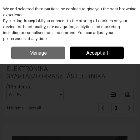
We and selected third parties use cookies to give you the best browsing
Skip to content
experience.
Menu
Search
By clicking
Accept All
you consent to the storing of cookies on your
device for functionality, site navigation, analytics and marketing
including personalised ads and content. You can adjust your
Home
ELEKTRONIKA GYÁRTÁS/FORRASZTÁSTECHNIKA
preferences at any time.
Filter
Manage
Accept all
ELEKTRONIKA
GYÁRTÁS/FORRASZTÁSTECHNIKA
(116 items)
2
116
items
View all