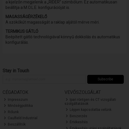
a kijelzőn megjelenik a „RIDER” szimbólum. Ez automatikusan
beállítja a M.O.L.E. konfigurációját is.
MAGASSÁGÉRZÉKELŐ
A szökőkút magasságát a raklap aljától mérve méri.
TERMIKUS GÁTLÓ
Beépített gátló technológiával könnyű dokkolás és automatikus
konfigurálás.
Stay in Touch
Subscribe
CÉGADATOK
VEVŐSZOLGÁLAT
Impresszum
Ipari röntgen és CT vizsgálati
szolgáltatások
Minőségpolitika
Lépjen kapcsolatba velünk
Rólunk
Beszerzés
Caulfield Industrial
Értékesítés
Beszállítók
Értékesítés utáni szolgáltatások