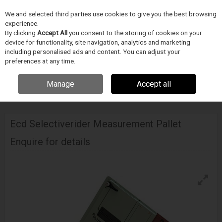
We and selected third parties use cookies to give you the best browsing
Skip to content
experience.
Menu
Search
By clicking
Accept All
you consent to the storing of cookies on your
device for functionality, site navigation, analytics and marketing
including personalised ads and content. You can adjust your
preferences at any time.
Manage
Accept all
Home
ELEKTRONIKA GYÁRTÁS/FORRASZTÁSTECHNIKA
ECD
Ecd
Selectiverider Measurement Pallet
Ecd Selectiverider Measurement Pallet
Enquire for details