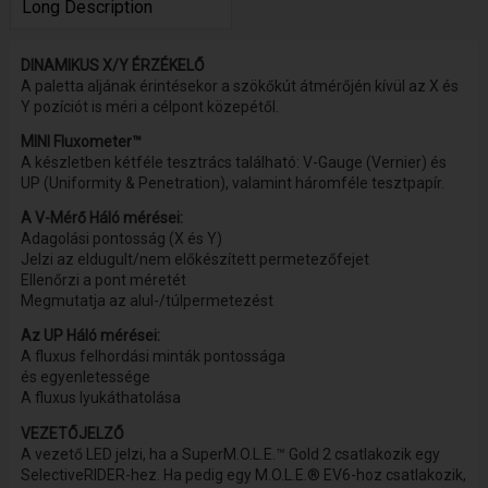
Long Description
DINAMIKUS X/Y ÉRZÉKELŐ
A paletta aljának érintésekor a szökőkút átmérőjén kívül az X és
Y pozíciót is méri a célpont közepétől.
MINI Fluxometer™
A készletben kétféle tesztrács található: V-Gauge (Vernier) és
UP (Uniformity & Penetration), valamint háromféle tesztpapír.
A V-Mérő Háló mérései:
Adagolási pontosság (X és Y)
Jelzi az eldugult/nem előkészített permetezőfejet
Ellenőrzi a pont méretét
Megmutatja az alul-/túlpermetezést
Az UP Háló mérései:
A fluxus felhordási minták pontossága
és egyenletessége
A fluxus lyukáthatolása
VEZETŐJELZŐ
A vezető LED jelzi, ha a SuperM.O.L.E.™ Gold 2 csatlakozik egy
SelectiveRIDER-hez. Ha pedig egy M.O.L.E.® EV6-hoz csatlakozik,