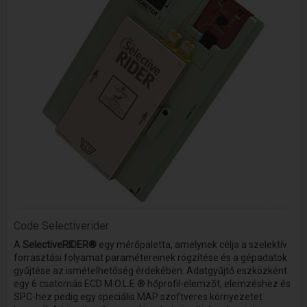
Code
Selectiverider
A
SelectiveRIDER®
egy mérőpaletta, amelynek célja a szelektív
forrasztási folyamat paramétereinek rögzítése és a gépadatok
gyűjtése az ismételhetőség érdekében. Adatgyűjtő eszközként
egy 6 csatornás ECD M.O.L.E.® hőprofil-elemzőt, elemzéshez és
SPC-hez pedig egy speciális MAP szoftveres környezetet