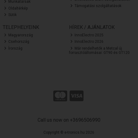
Munkatársak
Támogatási szolgáltatások
Oldaltérkép
Sütik
TELEPHELYEINK
HÍREK / AJÁNLATOK
Magyarország
InnoElectro 2025
Csehország
InnoElectro 2026
Írország
Már rendelhetők a Metcal új
forrasztóállomásai: GT90 és GT120
Call us now on +3696506990
Copyright © e-tronics.hu 2026