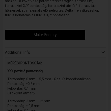
használ. A következő paramétereket rögzíti: forrásszint,
forrásszint X/Y pontosság, forrásszint átmérő, forrasztási
hőmérséklet, maximális előmelegítés, Delta T érintkezéskor,
fluxus behatolás és fluxus X/Y pontosság.
Make Enquiry
Additional Info
MÉRÉSI PONTOSSÁG:
X/Y pozíció pontosság:​
Tartomány: 0 mm – 5,5 mm ±X és ±Y koordinátákban​
Pontosság: ±0,5 mm​
Felbontás: 0,1 mm
Szökőkút átmérő:
Tartomány: 3 mm – 12 mm​
Pontosság: ± 0,5 mm
Felbontás: 0,1 mm