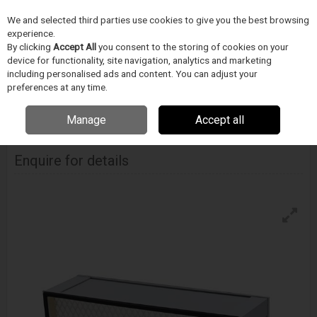
We and selected third parties use cookies to give you the best browsing
Skip to content
experience.
Menu
Search
By clicking
Accept All
you consent to the storing of cookies on your
device for functionality, site navigation, analytics and marketing
including personalised ads and content. You can adjust your
Home
ELEKTRONIKA GYÁRTÁS/FORRASZTÁSTECHNIKA
Metcal
preferences at any time.
Füstelszívás
Fm-Bvx200 Foszuro, Hepa 99.97% / Szén
Manage
Accept all
Fm-Bvx200 Foszuro, Hepa 99.97% / Szén
Enquire for details