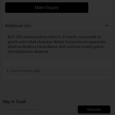
Make Enquiry
Additional Info
BVX-200 rendszerekhez főszűrő. A füstök, részecskék és
gőzök szűrő általi elszívása. Nehéz forrasztási és ragasztási
alkalmazásokhoz használatos, aktív szénnel további gázok
eltávolítására is alkalmas.
Back to results page
Stay in Touch
Subscribe