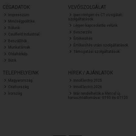
CÉGADATOK
VEVŐSZOLGÁLAT
Impresszum
Ipari röntgen és CT vizsgálati
szolgáltatások
Minőségpolitika
Lépjen kapcsolatba velünk
Rólunk
Beszerzés
Caulfield Industrial
Értékesítés
Beszállítók
Értékesítés utáni szolgáltatások
Munkatársak
Támogatási szolgáltatások
Oldaltérkép
Sütik
TELEPHELYEINK
HÍREK / AJÁNLATOK
Magyarország
InnoElectro 2025
Csehország
InnoElectro 2026
Írország
Már rendelhetők a Metcal új
forrasztóállomásai: GT90 és GT120