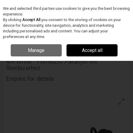
We and selected third parties use cookies to give you the best browsing
Skip to content
experience.
Menu
Search
By clicking
Accept All
you consent to the storing of cookies on your
device for functionality, site navigation, analytics and marketing
including personalised ads and content. You can adjust your
Home
ELEKTRONIKA GYÁRTÁS/FORRASZTÁSTECHNIKA
Metcal
preferences at any time.
Forrasztó pákahegyek és tartozékok
Mx-Rm3e - Forrasztó Pákanyél Mx
Rendszerhez
Manage
Accept all
Mx-Rm3e - Forrasztó Pákanyél Mx
Rendszerhez
Enquire for details