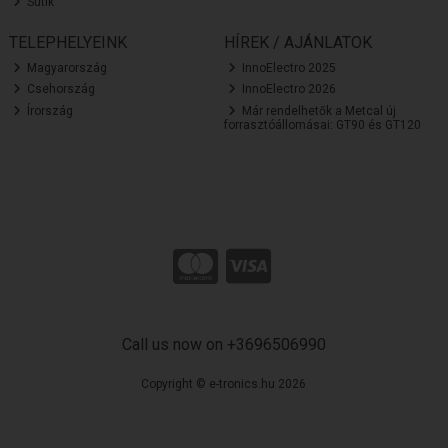
Sütik
TELEPHELYEINK
HÍREK / AJÁNLATOK
Magyarország
InnoElectro 2025
Csehország
InnoElectro 2026
Írország
Már rendelhetők a Metcal új
forrasztóállomásai: GT90 és GT120
Call us now on +3696506990
Copyright © e-tronics.hu 2026