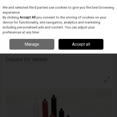
We and selected third parties use cookies to give you the best browsing
Skip to content
experience.
Menu
Search
By clicking
Accept All
you consent to the storing of cookies on your
device for functionality, site navigation, analytics and marketing
including personalised ads and content. You can adjust your
Home
FOLYADÉKADAGOLÁS
Techon Systems
Adagolótűk,
preferences at any time.
fecskendők, tubusok
Techcon 700-As Sorozat Fecskendő Készlet
Manage
Accept all
Techcon 700-As Sorozat Fecskendő Készlet
Enquire for details