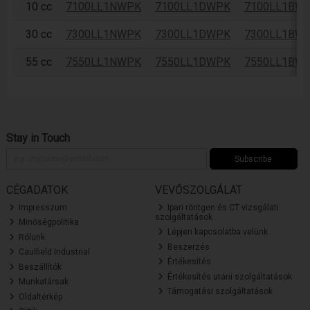
10 cc
7100LL1NWPK
7100LL1DWPK
7100LL1BW
30 cc
7300LL1NWPK
7300LL1DWPK
7300LL1BW
55 cc
7550LL1NWPK
7550LL1DWPK
7550LL1BW
Stay in Touch
Subscribe
CÉGADATOK
VEVŐSZOLGÁLAT
Impresszum
Ipari röntgen és CT vizsgálati
szolgáltatások
Minőségpolitika
Lépjen kapcsolatba velünk
Rólunk
Beszerzés
Caulfield Industrial
Értékesítés
Beszállítók
Értékesítés utáni szolgáltatások
Munkatársak
Támogatási szolgáltatások
Oldaltérkép