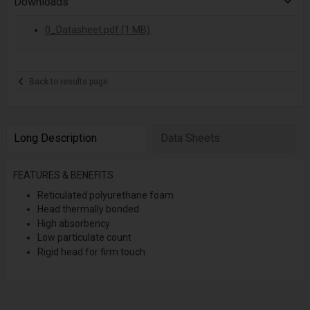
Downloads
0_Datasheet.pdf (1 MB)
Back to results page
Long Description
Data Sheets
FEATURES & BENEFITS
Reticulated polyurethane foam
Head thermally bonded
High absorbency
Low particulate count
Rigid head for firm touch