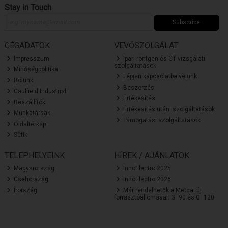
Stay in Touch
Subscribe
CÉGADATOK
VEVŐSZOLGÁLAT
Impresszum
Ipari röntgen és CT vizsgálati
szolgáltatások
Minőségpolitika
Lépjen kapcsolatba velünk
Rólunk
Beszerzés
Caulfield Industrial
Értékesítés
Beszállítók
Értékesítés utáni szolgáltatások
Munkatársak
Támogatási szolgáltatások
Oldaltérkép
Sütik
TELEPHELYEINK
HÍREK / AJÁNLATOK
Magyarország
InnoElectro 2025
Csehország
InnoElectro 2026
Írország
Már rendelhetők a Metcal új
forrasztóállomásai: GT90 és GT120