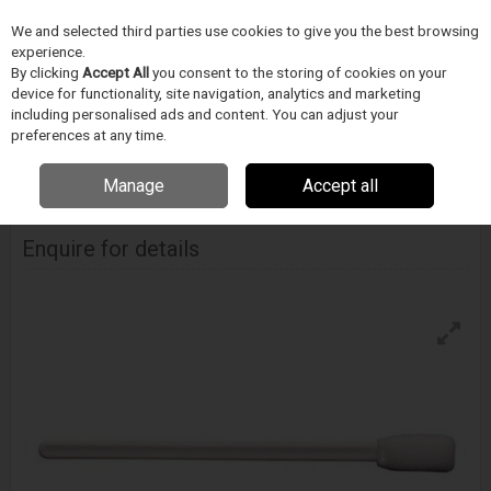
We and selected third parties use cookies to give you the best browsing
Skip to content
experience.
Menu
Search
By clicking
Accept All
you consent to the storing of cookies on your
device for functionality, site navigation, analytics and marketing
including personalised ads and content. You can adjust your
Home
TISZTÍTÁS
ITW Techspray /Chemtronics/Texwipe
preferences at any time.
Tisztítópálcikák
Techspray Super-Tip Foam Swab
Manage
Accept all
Techspray Super-Tip Foam Swab
Enquire for details