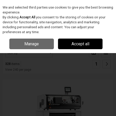
We and selected third parties use cookies to give you the best browsing
Skip to content
experience.
Menu
Search
By clicking
Accept All
you consent to the storing of cookies on your
device for functionality, site navigation, analytics and marketing
including personalised ads and content. You can adjust your
preferences at any time.
Filter
Manage
Accept all
(328 items)
1
328
items
View 240 per page