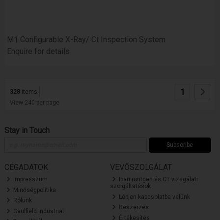
M1 Configurable X-Ray/ Ct Inspection System
Enquire for details
1
328
items
View 240 per page
Stay in Touch
Subscribe
CÉGADATOK
VEVŐSZOLGÁLAT
Impresszum
Ipari röntgen és CT vizsgálati
szolgáltatások
Minőségpolitika
Lépjen kapcsolatba velünk
Rólunk
Beszerzés
Caulfield Industrial
Értékesítés