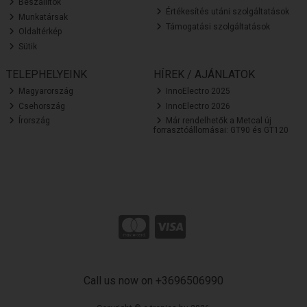
Beszállítók
Értékesítés utáni szolgáltatások
Munkatársak
Támogatási szolgáltatások
Oldaltérkép
Sütik
TELEPHELYEINK
HÍREK / AJÁNLATOK
Magyarország
InnoElectro 2025
Csehország
InnoElectro 2026
Írország
Már rendelhetők a Metcal új
forrasztóállomásai: GT90 és GT120
Call us now on +3696506990