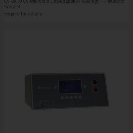
Cv-Uk10 Cv Microfine Csipeszpáka Pákahegy + Pákatartó
Készlet
Enquire for details